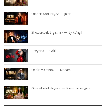
Otabek Abdualiyev — Jigar
Shoxruxbek Ergashev — Ey ko’ngil
Rayyona — Gelik
Qodir Mo’minov — Madam
Gulasal Abdullayeva — Ikkimizni sevgimiz