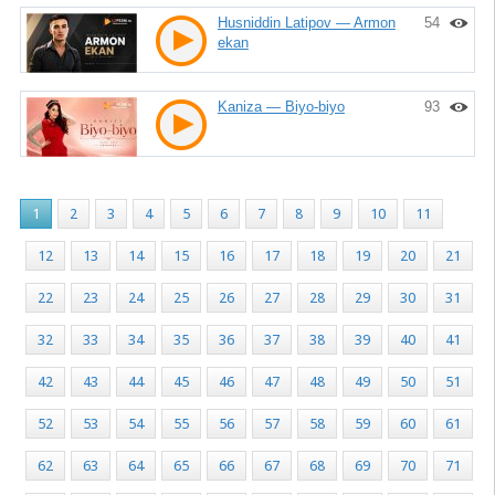
Husniddin Latipov — Armon
54
ekan
Kaniza — Biyo-biyo
93
1
2
3
4
5
6
7
8
9
10
11
12
13
14
15
16
17
18
19
20
21
22
23
24
25
26
27
28
29
30
31
32
33
34
35
36
37
38
39
40
41
42
43
44
45
46
47
48
49
50
51
52
53
54
55
56
57
58
59
60
61
62
63
64
65
66
67
68
69
70
71