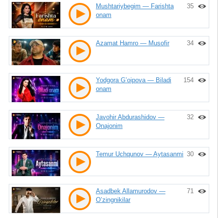
Mushtariybegim — Farishta
35
onam
Azamat Hamro — Musofir
34
Yodgora G’oipova — Biladi
154
onam
Javohir Abdurashidov —
32
Onajonim
Temur Uchqunov — Aytasanmi
30
Asadbek Allamurodov —
71
O’zingnikilar