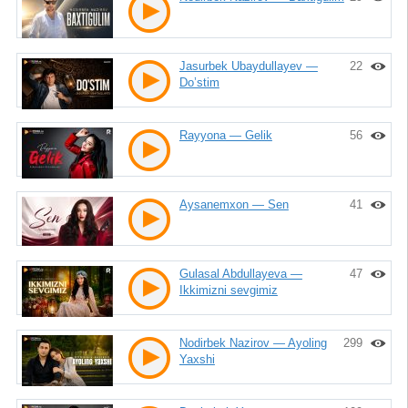
Jasurbek Ubaydullayev —
22
Do’stim
Rayyona — Gelik
56
Aysanemxon — Sen
41
Gulasal Abdullayeva —
47
Ikkimizni sevgimiz
Nodirbek Nazirov — Ayoling
299
Yaxshi