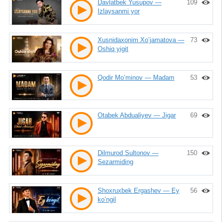
Davlatbek Yusupov —
109
Izlaysanmi yor
Xusnidaxonim Xo’jamatova —
73
Oshiq yigit
Qodir Mo’minov — Madam
53
Otabek Abdualiyev — Jigar
69
Dilmurod Sultonov —
150
Sezarmiding
Shoxruxbek Ergashev — Ey
56
ko’ngil