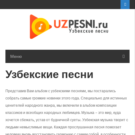
Перейти
к
контенту
Меню
Узбекские песни
Представив Вам альбом с узбекскими песнями, мы постарались
собрать самые громкие новинки этого года. Специально для истинных
ценителей народного жанра, мы включили в альбом композиции
классиков и всеобщих народных любимцев. Музыка – это мир, куда
хочется сбежать, устав от будничной суеты. Узбекская музыка творит с
людьми немыслимые вещи. Каждая прослушанная песня помогает
человеку вновь восстановить гармонию с самим собой, в особенности