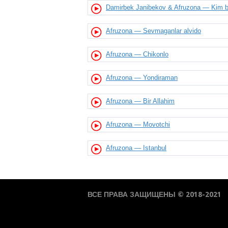
Damirbek Janibekov & Afruzona — Kim bi
Afruzona — Sevmaganlar alvido
Afruzona — Chikonlo
Afruzona — Yondiraman
Afruzona — Bir Allahim
Afruzona — Movotchi
Afruzona — Istanbul
ВСЕ ПРАВА ЗАЩИЩЕНЫ © 2018-2021