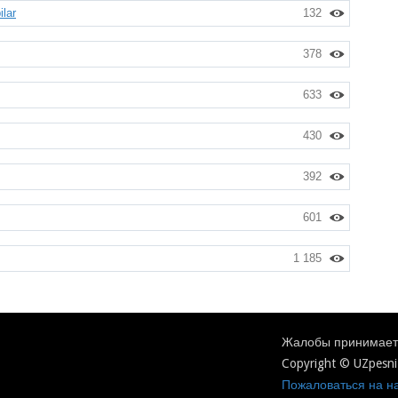
lar
132
378
633
430
392
601
1 185
Жалобы принимаетс
Copyright © UZpesni
Пожаловаться на на