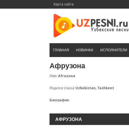
Перейти
Карта сайта
к
контенту
ГЛАВНАЯ
НОВИНКИ
ИСПОЛНИТЕЛИ
Афрузона
Имя:
Afruzona
Родился (лась):
Uzbekistan, Tashkent
Биография:
АФРУЗОНА