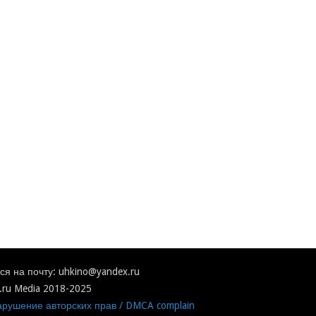
я на почту: uhkino@yandex.ru
.ru Media 2018-2025
рушение авторских прав / DMCA complain