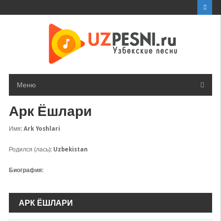
Перейти
к
контенту
Меню
Арк Ёшлари
Имя:
Ark Yoshlari
Родился (лась):
Uzbekistan
Биография:
АРК ЁШЛАРИ