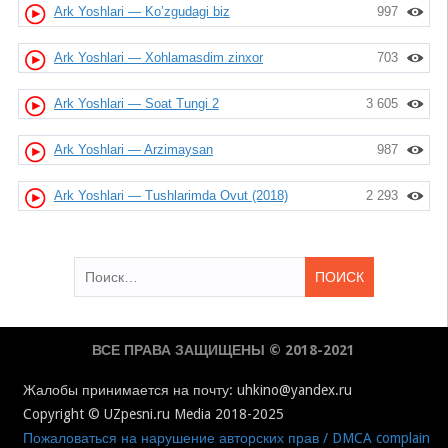
Ark Yoshlari — Ko’zgudagi biz
997
Ark Yoshlari — Xohlamasdim zinxor
703
Ark Yoshlari — Soat Tungi 2
3 605
Ark Yoshlari — Arzimaysan
987
Ark Yoshlari — Tushlarimda Ovut (2018)
2 293
Найти:
ВСЕ ПРАВА ЗАЩИЩЕНЫ © 2018-2021
Жалобы принимается на почту: uhkino@yandex.ru
Copyright © UZpesni.ru Media 2018-2025
Пожаловаться на нарушение авторских прав / DMCA complain