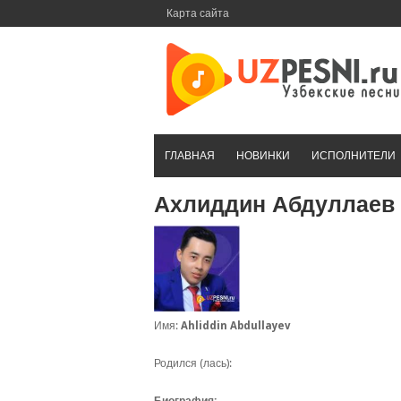
Перейти
Карта сайта
к
контенту
ГЛАВНАЯ
НОВИНКИ
ИСПОЛНИТЕЛИ
Ахлиддин Абдуллаев
Имя:
Ahliddin Abdullayev
Родился (лась):