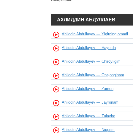
Биография:
АХЛИДДИН АБДУЛЛАЕВ
Ahliddin Abdullayev — Yigitning omadi
Ahliddin Abdullayev — Hayotda
Ahliddin Abdullayev — Chiroyligim
Ahliddin Abdullayev — Onajonginam
Ahliddin Abdullayev — Zamon
Ahliddin Abdullayev — Jayronam
Ahliddin Abdullayev — Zulayho
Ahliddin Abdullayev — Nigorim