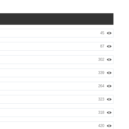
45
87
302
339
264
323
318
420