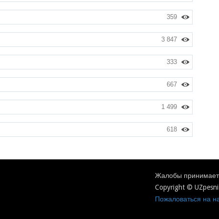
359
3 847
333
667
1 499
618
Жалобы принимаетс
Copyright © UZpesni
Пожаловаться на на