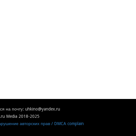
я на почту: uhkino@yandex.ru
.ru Media 2018-2025
рушение авторских прав / DMCA complain