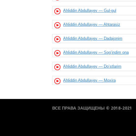
Ahliddin Abdullayev — Gul-gul
Ahliddin Abdullayev — Ahtarasiz
Ahliddin Abdullayev — Dadajonim
Ahliddin Abdullayev — Sog’indim ona
Ahliddin Abdullayev — Do’stlarim
Ahliddin Abdullayev — Moxira
ВСЕ ПРАВА ЗАЩИЩЕНЫ © 2018-2021