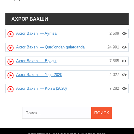
АХРОР БАХШИ
Axror Baxshi — Ayrilsa
2 509
Axror Baxshi — Qurg’ondan qulatganda
24 991
Axror Baxshi — Biyigul
7 565
Axror Baxshi — Yigit 2020
4 027
Axror Baxshi — Ko’za (2020)
7 282
Найти: