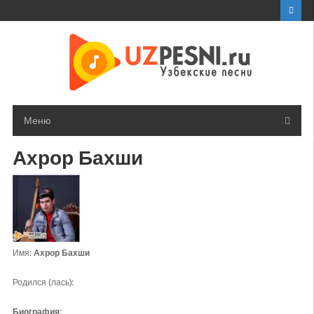
Перейти
к
контенту
Меню
Ахрор Бахши
Имя:
Ахрор Бахши
Родился (лась):
Биография: