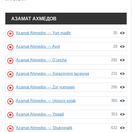
АЗАМАТ АХМЕДОВ
Azamat Ahmedov — Yurt madhi
35
Azamat Ahmedov — Ayol
28
Azamat Ahmedov — G’uncha
292
Azamat Ahmedov — Xorazmning lazgisiga
231
Azamat Ahmedov — Zor yurmagin
295
Azamat Ahmedov — Ustozni eslab
365
Azamat Ahmedov — Yoqadi
353
Azamat Ahmedov — Shukronalik
632