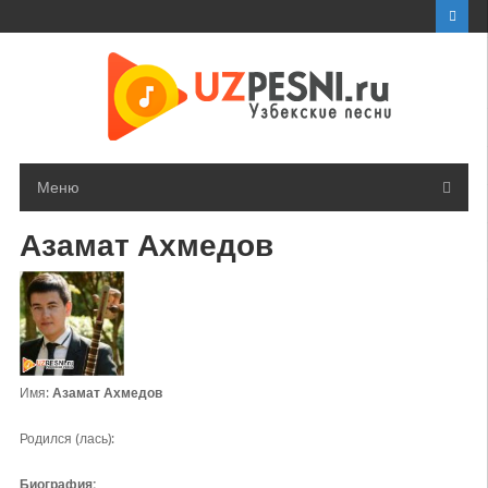
Перейти
к
контенту
Меню
Азамат Ахмедов
Имя:
Азамат Ахмедов
Родился (лась):
Биография: