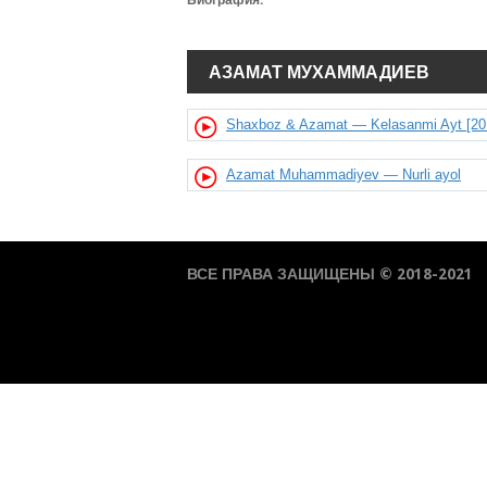
Биография:
АЗАМАТ МУХАММАДИЕВ
Shaxboz & Azamat — Kelasanmi Ayt [20
Azamat Muhammadiyev — Nurli ayol
ВСЕ ПРАВА ЗАЩИЩЕНЫ © 2018-2021