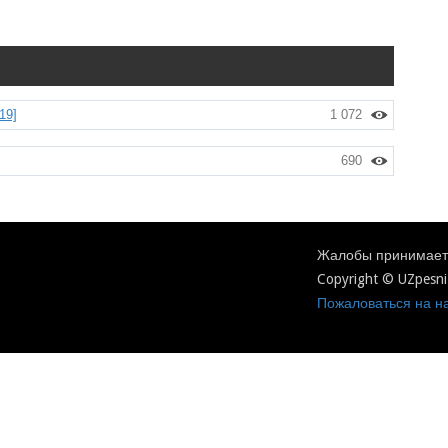
19]
1 072
690
Жалобы принимаетс
Copyright © UZpesni
Пожаловаться на на