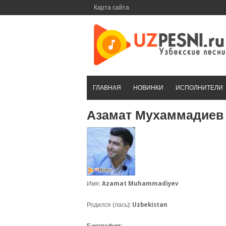
Перейти
Карта сайта
к
контенту
ГЛАВНАЯ
НОВИНКИ
ИСПОЛНИТЕЛИ
Азамат Мухаммадиев
Имя:
Azamat Muhammadiyev
Родился (лась):
Uzbekistan