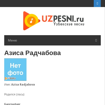
Перейти
к
контенту
Меню
Азиса Радчабова
Имя:
Azisa Radjabova
Родился (лась):
Биография: