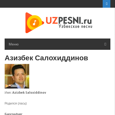
Перейти
к
контенту
Меню
Азизбек Салохиддинов
Имя:
Azizbek Saloxiddinov
Родился (лась):
Биография: