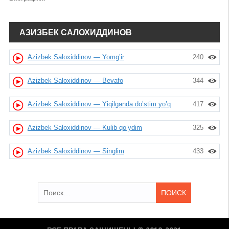
АЗИЗБЕК САЛОХИДДИНОВ
Azizbek Saloxiddinov — Yomg’ir
240
Azizbek Saloxiddinov — Bevafo
344
Azizbek Saloxiddinov — Yiqilganda do’stim yo’q
417
Azizbek Saloxiddinov — Kulib qo’ydim
325
Azizbek Saloxiddinov — Singlim
433
Найти: