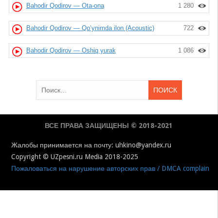
Bahodir Qodirov — Ota-ona
1 280
Bahodir Qodirov — Qo’ynimda ilon (Acoustic)
722
Bahodir Qodirov — Oshiq yurak
1 086
Найти:
ВСЕ ПРАВА ЗАЩИЩЕНЫ © 2018-2021
Жалобы принимается на почту: uhkino@yandex.ru
Copyright © UZpesni.ru Media 2018-2025
Пожаловаться на нарушение авторских прав / DMCA complain