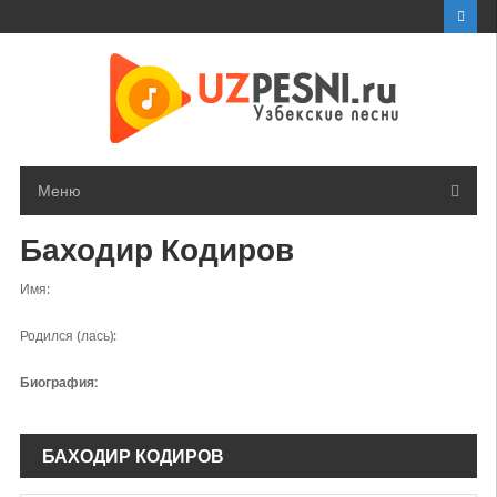
Перейти
к
контенту
Меню
Баходир Кодиров
Имя:
Родился (лась):
Биография:
БАХОДИР КОДИРОВ