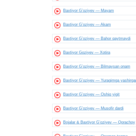
Baxtiyor G’oziyev — Mayam
Baxtiyor G’oziyev — Akam
Baxtiyor G’oziyev — Bahor qaytmaydi
Baxtiyor Goziyev — Xotira
Baxtiyor G’oziyev — Bilmaysan onam
Baxtiyor G’oziyev — Yuragimga yashirga
Baxtiyor G’oziyev — Oshiq yigit
Baxtiyor G’oziyev — Musofir dardi
Bojalar & Baxtiyor G’oziyev — Qorachoy