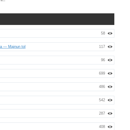
...
58
a — Majnun tol
117
96
699
486
542
287
408