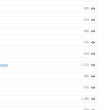
305
574
566
476
614
nlarim
1 122
485
975
1 246