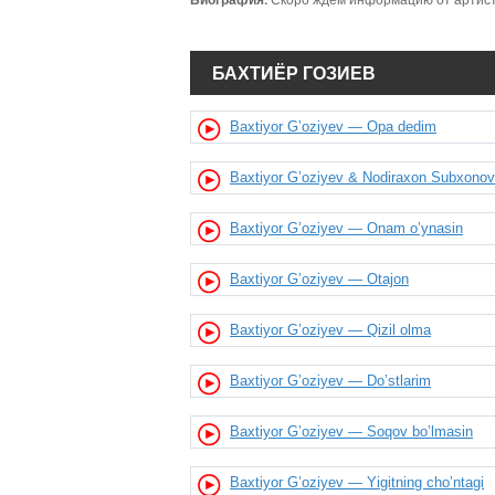
Биография:
Скоро ждем информацию от артиста
БАХТИЁР ГОЗИЕВ
Baxtiyor G’oziyev — Opa dedim
Baxtiyor G’oziyev & Nodiraxon Subxonov
Baxtiyor G’oziyev — Onam o’ynasin
Baxtiyor G’oziyev — Otajon
Baxtiyor G’oziyev — Qizil olma
Baxtiyor G’oziyev — Do’stlarim
Baxtiyor G’oziyev — Soqov bo’lmasin
Baxtiyor G’oziyev — Yigitning cho’ntagi