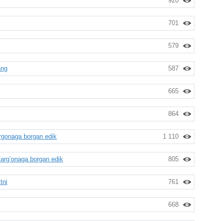
920
701
579
ang
587
665
864
rgonaga borgan edik
1 110
arg’onaga borgan edik
805
tni
761
668