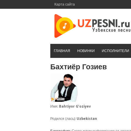
Перейти
Карта сайта
к
контенту
ГЛАВНАЯ
НОВИНКИ
ИСПОЛНИТЕЛИ
Бахтиёр Гозиев
Имя:
Bahtiyor G’oziyev
Родился (лась):
Uzbekistan