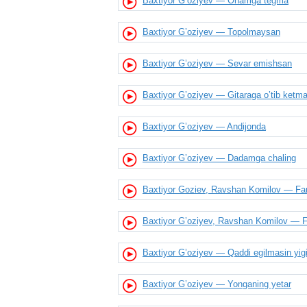
Baxtiyor G’oziyev — Onamga tegma
Baxtiyor G’oziyev — Topolmaysan
Baxtiyor G’oziyev — Sevar emishsan
Baxtiyor G’oziyev — Gitaraga o’tib ketm
Baxtiyor G’oziyev — Andijonda
Baxtiyor G’oziyev — Dadamga chaling
Baxtiyor Goziev, Ravshan Komilov — Fa
Baxtiyor G’oziyev, Ravshan Komilov — F
Baxtiyor G’oziyev — Qaddi egilmasin yigi
Baxtiyor G’oziyev — Yonganing yetar