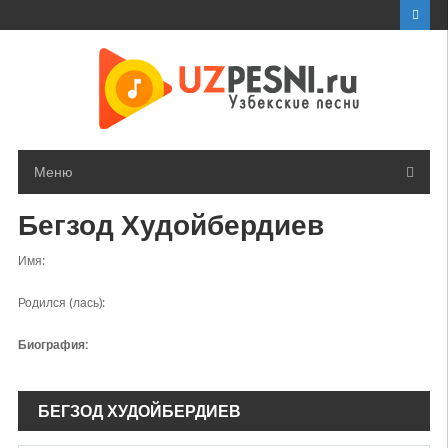
Перейти
к
контенту
Меню
Бегзод Худойбердиев
Имя:
Родился (лась):
Биография:
БЕГЗОД ХУДОЙБЕРДИЕВ