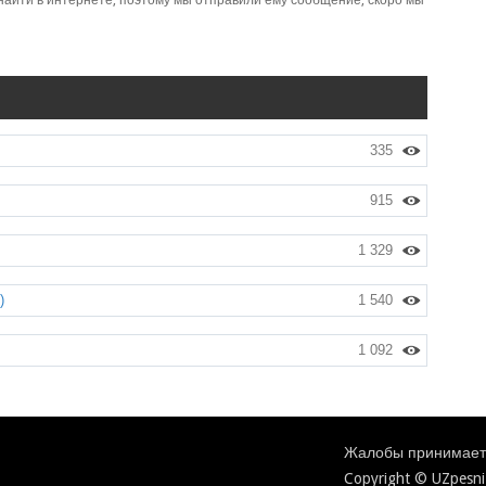
 найти в интернете, поэтому мы отправили ему сообщение, скоро мы
335
915
1 329
)
1 540
1 092
Жалобы принимаетс
Copyright © UZpesni