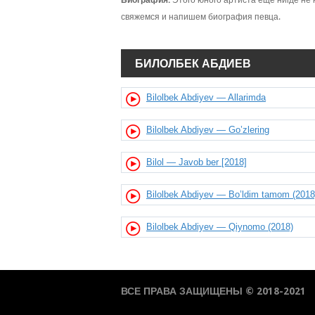
Биография:
Этого юного артиста еще нигде не
свяжемся и напишем биография певца.
БИЛОЛБЕК АБДИЕВ
Bilolbek Abdiyev — Allarimda
Bilolbek Abdiyev — Go’zlering
Bilol — Javob ber [2018]
Bilolbek Abdiyev — Bo’ldim tamom (2018
Bilolbek Abdiyev — Qiynomo (2018)
ВСЕ ПРАВА ЗАЩИЩЕНЫ © 2018-2021