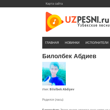
Перейти
Карта сайта
к
контенту
ГЛАВНАЯ
НОВИНКИ
ИСПОЛНИТЕЛИ
Билолбек Абдиев
Имя:
Bilolbek Abdiyev
Родился (лась):