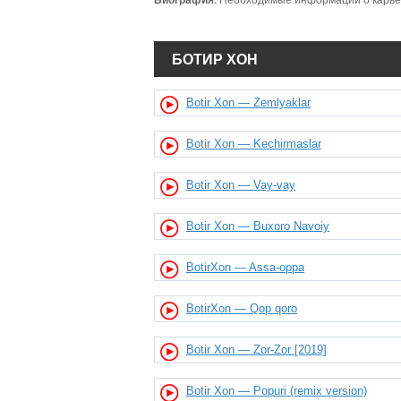
Биография:
Необходимые информации о карьер
БОТИР ХОН
Botir Xon — Zemlyaklar
Botir Xon — Kechirmaslar
Botir Xon — Vay-vay
Botir Xon — Buxoro Navoiy
BotirXon — Assa-oppa
BotirXon — Qop qoro
Botir Xon — Zor-Zor [2019]
Botir Xon — Popuri (remix version)