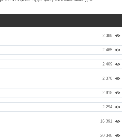
е и его творение будет доступен в ближайшие дни.
2 389
2 465
2 409
2 378
2 918
2 294
16 391
20 348