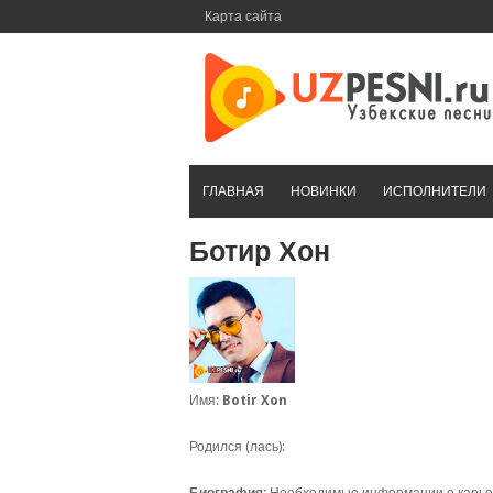
Перейти
Карта сайта
к
контенту
ГЛАВНАЯ
НОВИНКИ
ИСПОЛНИТЕЛИ
Ботир Хон
Имя:
Botir Xon
Родился (лась):