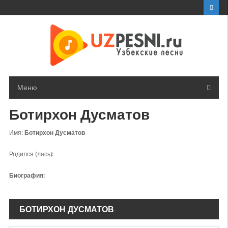
Перейти
к
контенту
Меню
Ботирхон Дусматов
Имя:
Ботирхон Дусматов
Родился (лась):
Биография:
БОТИРХОН ДУСМАТОВ