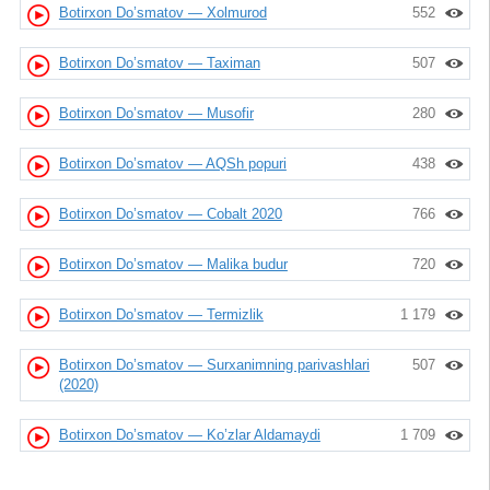
Botirxon Do’smatov — Xolmurod
552
Botirxon Do’smatov — Taximan
507
Botirxon Do’smatov — Musofir
280
Botirxon Do’smatov — AQSh popuri
438
Botirxon Do’smatov — Cobalt 2020
766
Botirxon Do’smatov — Malika budur
720
Botirxon Do’smatov — Termizlik
1 179
Botirxon Do’smatov — Surxanimning parivashlari
507
(2020)
Botirxon Do’smatov — Ko’zlar Aldamaydi
1 709