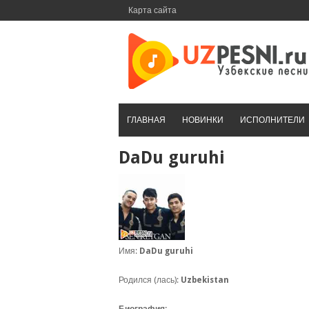
Перейти
Карта сайта
к
контенту
ГЛАВНАЯ
НОВИНКИ
ИСПОЛНИТЕЛИ
DaDu guruhi
Имя:
DaDu guruhi
Родился (лась):
Uzbekistan