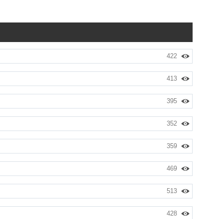
422
413
395
352
359
469
513
428