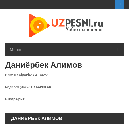
Перейти
к
контенту
Меню
Даниёрбек Алимов
Имя:
Daniyorbek Alimov
Родился (лась):
Uzbekistan
Биография:
ДАНИЁРБЕК АЛИМОВ