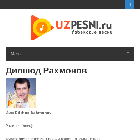
Перейти
к
контенту
Меню
Дилшод Рахмонов
Имя:
Dilshod Rahmonov
Родился (лась):
Биография:
Скоро биография вашего любимого певца.