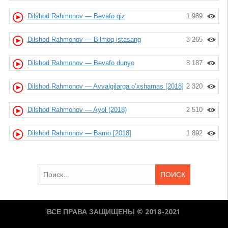
Dilshod Rahmonov — Bevafo qiz
1 989
Dilshod Rahmonov — Bilmoq istasang
3 265
Dilshod Rahmonov — Bevafo dunyo
8 187
Dilshod Rahmonov — Avvalgilarga o’xshamas [2018]
2 320
Dilshod Rahmonov — Ayol (2018)
2 510
Dilshod Rahmonov — Barno [2018]
1 892
Найти:
ВСЕ ПРАВА ЗАЩИЩЕНЫ © 2018-2021