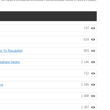
 которая в основном исполняет религиозные песни у себя в стране.
737
624
ni Yo Rasululloh
903
taklang begim
2 146
712
ka
1 245
1 488
1 307