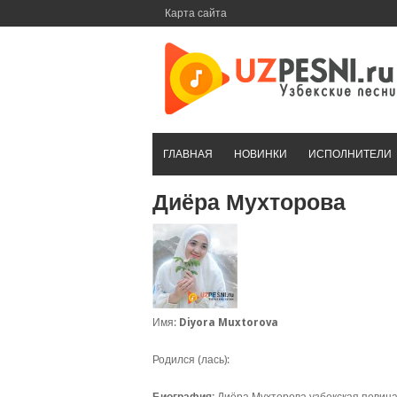
Перейти
Карта сайта
к
контенту
ГЛАВНАЯ
НОВИНКИ
ИСПОЛНИТЕЛИ
Диёра Мухторова
Имя:
Diyora Muxtorova
Родился (лась):