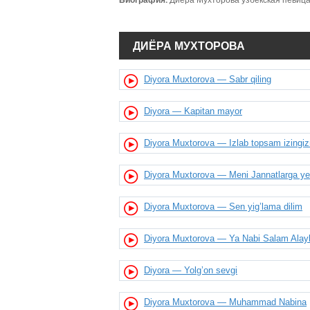
Биография:
Диёра Мухторова узбекская певица,
ДИЁРА МУХТОРОВА
Diyora Muxtorova — Sabr qiling
Diyora — Kapitan mayor
Diyora Muxtorova — Izlab topsam izingiz
Diyora Muxtorova — Meni Jannatlarga ye
Diyora Muxtorova — Sen yig’lama dilim
Diyora Muxtorova — Ya Nabi Salam Alay
Diyora — Yolg’on sevgi
Diyora Muxtorova — Muhammad Nabina