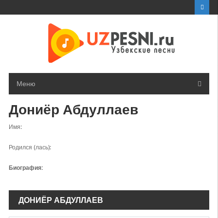
Перейти
к
контенту
Меню
Дониёр Абдуллаев
Имя:
Родился (лась):
Биография:
ДОНИЁР АБДУЛЛАЕВ