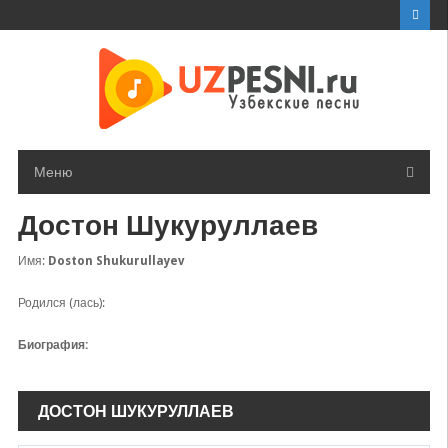
Перейти
к
контенту
Меню
Достон Шукуруллаев
Имя:
Doston Shukurullayev
Родился (лась):
Биография:
ДОСТОН ШУКУРУЛЛАЕВ