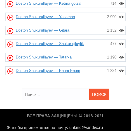
Doston Shukurullayev — Ketma go’zal
714
Doston Shukurullayev — Yonaman
2 990
Doston Shukurullayev — Gitara
1 132
Doston Shukurullayev — Shukur qilaylik
477
Doston Shukurullayev — Tatarka
1 190
Doston Shukurullayev — Enam-Enam
1 234
Найти:
ВСЕ ПРАВА ЗАЩИЩЕНЫ © 2018-2021
Жалобы принимается на почту: uhkino@yandex.ru