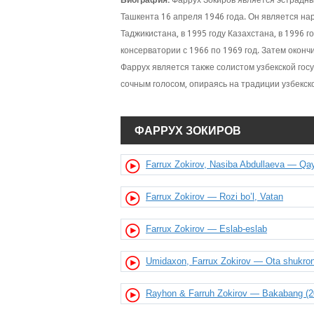
Биография:
Фаррух Зокиров является эстрадн
Ташкента 16 апреля 1946 года. Он является нар
Таджикистана, в 1995 году Казахстана, в 1996 
консерватории с 1966 по 1969 год. Затем оконч
Фаррух является также солистом узбекской гос
сочным голосом, опираясь на традиции узбекс
ФАРРУХ ЗОКИРОВ
Farrux Zokirov, Nasiba Abdullaeva — Q
Farrux Zokirov — Rozi bo’l, Vatan
Farrux Zokirov — Eslab-eslab
Umidaxon, Farrux Zokirov — Ota shukro
Rayhon & Farruh Zokirov — Bakabang (2