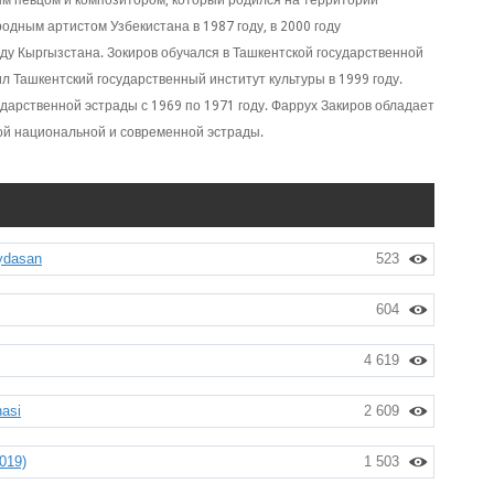
ым певцом и композитором, который родился на территории
одным артистом Узбекистана в 1987 году, в 2000 году
году Кыргызстана. Зокиров обучался в Ташкентской государственной
ил Ташкентский государственный институт культуры в 1999 году.
ударственной эстрады с 1969 по 1971 году. Фаррух Закиров обладает
кой национальной и современной эстрады.
aydasan
523
604
4 619
nasi
2 609
019)
1 503