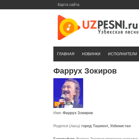
Перейти
Карта сайта
к
контенту
ГЛАВНАЯ
НОВИНКИ
ИСПОЛНИТЕЛИ
Фаррух Зокиров
Имя:
Фаррух Зокиров
Родился (лась):
город Ташкент, Узбекистан