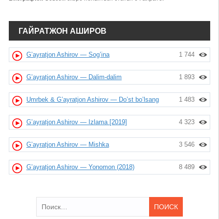
ГАЙРАТЖОН АШИРОВ
G’ayratjon Ashirov — Sog’ina
1 744
G’ayratjon Ashirov — Dalim-dalim
1 893
Umrbek & G’ayratjon Ashirov — Do’st bo’lsang
1 483
G’ayratjon Ashirov — Izlama [2019]
4 323
G’ayratjon Ashirov — Mishka
3 546
G’ayratjon Ashirov — Yonomon (2018)
8 489
Найти: