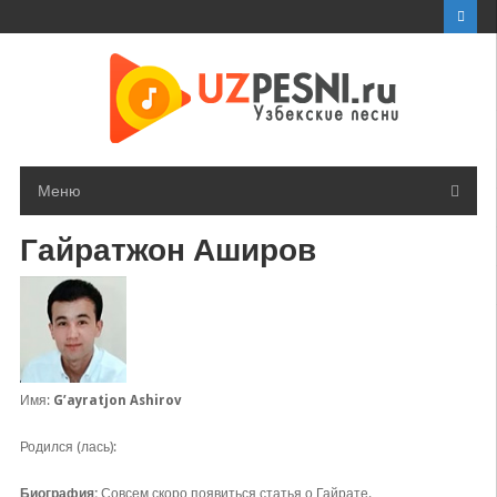
Перейти
к
контенту
Меню
Гайратжон Аширов
Имя:
G’ayratjon Ashirov
Родился (лась):
Биография:
Совсем скоро появиться статья о Гайрате.