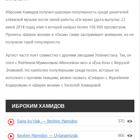
Иброхим Хамидов получил широкую популярность среди ценителей
узбекской музыки после своей работы «Ох юрак» (дата выпуска: 22
июня 2018 года), клип к которой набрал более 100 000 просмотров.
Проекты «Ширин жоним» и «Онам» также заслуживают внимания, но не
получили такой популярности.
Артист часто поет совместно с другими звездами Узбекистана. Так, он
спел с Яхёбеком Муминовым «Менсевган киз» и «Ёна-ёна» с Ферузой
Эгамовой. Но наиболее популярными среди песен, которые он
исполнял с прочими певцами, можно назвать «Севара» с Журабеком
Кодировым» и «Ширин жоним» с Хилолой Хамидовой.
ИБРОХИМ ХАМИДОВ
Sariq ko’ylak — Ibrohim Hamidov
370
Ibrohim Hamidov — Uylanamizda
466