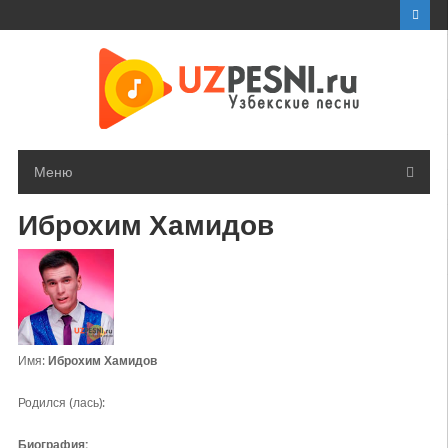
Перейти
к
контенту
Меню
Иброхим Хамидов
Имя:
Иброхим Хамидов
Родился (лась):
Биография: