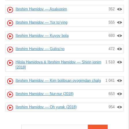
Ibrohim Hamidov — Asalxonim
352
Ibrohim Hamidov — Yor to’ying
555
Ibrohim Hamidov — Kuyov bola
693
Ibrohim Hamidov — Gulira’no
472
Hilola Hamidova & Ibrohim Hamidov — Shirin jonim
1 510
[2018]
Ibrohim Hamidov — Kim bolibsan oyogimdan chalg
1 041
Ibrohim Hamidov — Nur-nur (2018)
653
Ibrohim Hamidov — Oh yurak (2018)
954
Найти: