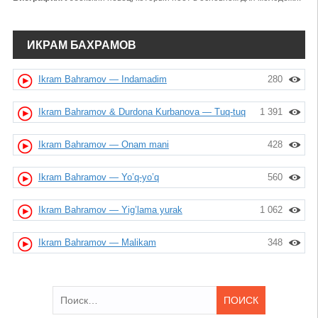
ИКРАМ БАХРАМОВ
Ikram Bahramov — Indamadim
280
Ikram Bahramov & Durdona Kurbanova — Tuq-tuq
1 391
Ikram Bahramov — Onam mani
428
Ikram Bahramov — Yo’q-yo’q
560
Ikram Bahramov — Yig’lama yurak
1 062
Ikram Bahramov — Malikam
348
Найти: