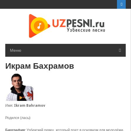
Перейти
к
контенту
Меню
Икрам Бахрамов
Имя:
Ikram Bahramov
Родился (лась):
Биография:
Узбекский певец, который поет в основном для молодёжи.