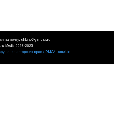
я на почту: uhkino@yandex.ru
.ru Media 2018-2025
рушение авторских прав / DMCA complain