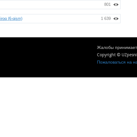
801
roq (6-qism)
1 639
Жалобы принимаетс
Copyright © UZpesni
Пожаловаться на на