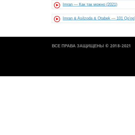
Imran — Как так можно (2021)
Imran & Asilzoda & Otabek — 101 Qo’ng’i
ВСЕ ПРАВА ЗАЩИЩЕНЫ © 2018-2021