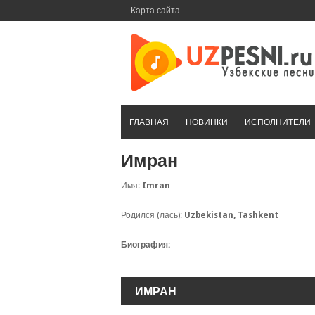
Перейти
Карта сайта
к
контенту
ГЛАВНАЯ
НОВИНКИ
ИСПОЛНИТЕЛИ
Имран
Имя:
Imran
Родился (лась):
Uzbekistan, Tashkent
Биография:
ИМРАН