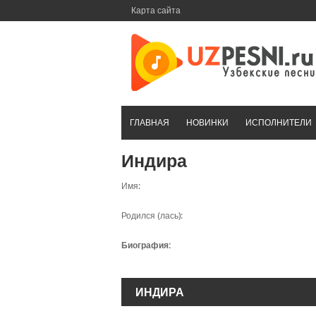
Перейти
Карта сайта
к
контенту
ГЛАВНАЯ
НОВИНКИ
ИСПОЛНИТЕЛИ
Индира
Имя:
Родился (лась):
Биография:
ИНДИРА