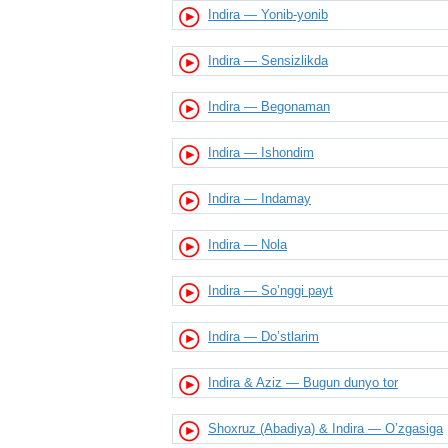
Indira — Yonib-yonib
Indira — Sensizlikda
Indira — Begonaman
Indira — Ishondim
Indira — Indamay
Indira — Nola
Indira — So’nggi payt
Indira — Do’stlarim
Indira & Aziz — Bugun dunyo tor
Shoxruz (Abadiya) & Indira — O’zgasiga