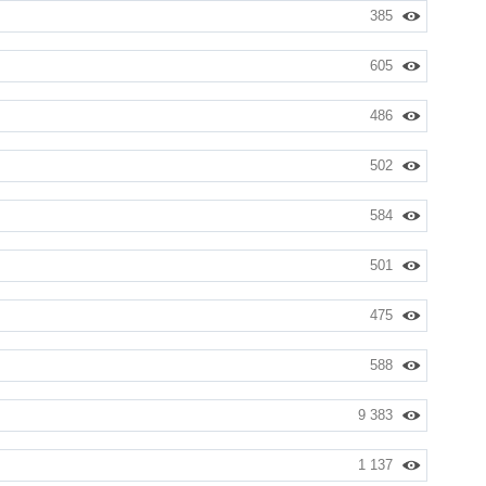
385
605
486
502
584
501
475
588
9 383
1 137