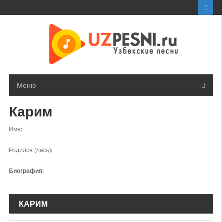
Перейти
к
контенту
Меню
Карим
Имя:
Родился (лась):
Биография:
КАРИМ