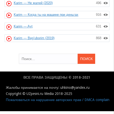
Karim — Не жалей (2020)
496
Karim — Когда ты на машине при деньгах
916
Karim — Ayt
631
Karim — Beg’uborim (2019)
868
Найти:
ВСЕ ПРАВА ЗАЩИЩЕНЫ © 2018-2021
Жалобы принимается на почту: uhkino@yandex.ru
Copyright © UZpesni.ru Media 2018-2025
Пожаловаться на нарушение авторских прав / DMCA complain