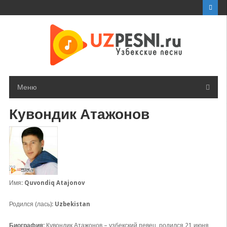
Перейти
к
контенту
Меню
Кувондик Атажонов
Имя:
Quvondiq Atajonov
Родился (лась):
Uzbekistan
Биография:
Кувондик Атажонов – узбекский певец, родился 21 июня