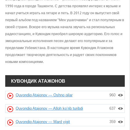
1990 года в городе Ташкенте. С детства проявлял интерес к музыке и
начал учиться играть на гитаре и петь. В 2012 году он выпустил свой
первый альбом под названием "Мен ушагочаман" и стал популярным в
своей стране. Вскоре его музыка начала звучать на региональных
радиостанциях, и Кувондик приобрел широкую аудиторию. Его голос и
эмоциональные исполнения песен делают его популярным и за
пределами Узбекистана. В настоящее время Кувондик Атажонов
продолжает творческую деятельность и радует своих поклонников
новыми композициями.
КУВОНДИК АТАЖОНОВ
Quvondiq Atajonov — Oshno qilar
960
Quvondiq Atajonov — Alloh ko’rib turibdi
637
Quvondiq Atajonov — Mard yigit
359