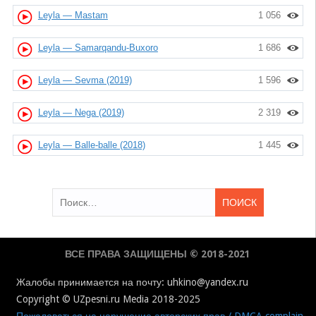
Leyla — Mastam
1 056
Leyla — Samarqandu-Buxoro
1 686
Leyla — Sevma (2019)
1 596
Leyla — Nega (2019)
2 319
Leyla — Balle-balle (2018)
1 445
Найти:
ВСЕ ПРАВА ЗАЩИЩЕНЫ © 2018-2021
Жалобы принимается на почту: uhkino@yandex.ru
Copyright © UZpesni.ru Media 2018-2025