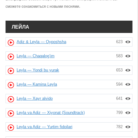
сможете ознакомиться с новыми песнями.
ЛЕЙЛА
Adiz & Leyla — Oyposhsha
623
Leyla — Chaqalog’im
583
Leyla — Yondi bu yurak
653
Leyla — Kamina Leyla
594
Leyla — Xayr alvido
641
Leyla va Adiz — Xiyonat (Soundtrack)
799
Leyla va Adiz — Yurtim fidoilari
782