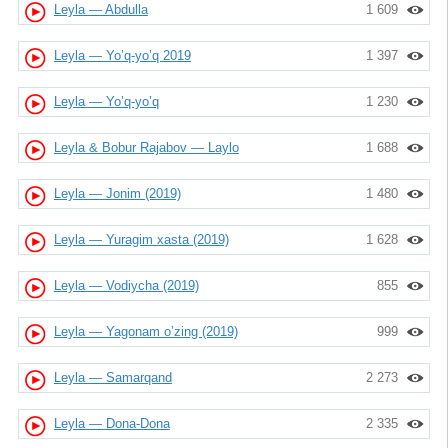
Leyla — Abdulla
1 609
Leyla — Yo’q-yo’q 2019
1 397
Leyla — Yo’q-yo’q
1 230
Leyla & Bobur Rajabov — Laylo
1 688
Leyla — Jonim (2019)
1 480
Leyla — Yuragim xasta (2019)
1 628
Leyla — Vodiycha (2019)
855
Leyla — Yagonam o’zing (2019)
999
Leyla — Samarqand
2 273
Leyla — Dona-Dona
2 335