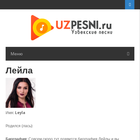
Перейти
к
контенту
Меню
Лейла
Имя:
Leyla
Родился (лась):
Биография:
Совсем скоро тут появится биография Лейлы и вы