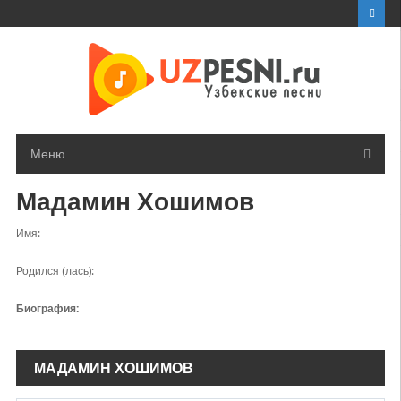
Перейти
к
контенту
Меню
Мадамин Хошимов
Имя:
Родился (лась):
Биография:
МАДАМИН ХОШИМОВ