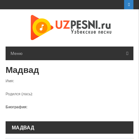
Перейти
к
контенту
Меню
Мадвад
Имя:
Родился (лась):
Биография:
МАДВАД