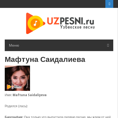
Перейти
к
контенту
Меню
Мафтуна Саидалиева
Имя:
Maftuna Saidaliyeva
Родился (лась):
Биография:
Она только что выпустила первую песню, мы ждем от неё