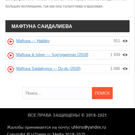
больших коллекциии, так как она талантлива и красивая.
МАФТУНА САИДАЛИЕВА
Maftuna — Habibiy
911
Maftuna & Islom — Sog’inganman [2018]
1 939
Maftuna Saidaliyeva — Du-du (2018)
1 046
Найти:
ВСЕ ПРАВА ЗАЩИЩЕНЫ © 2018-2021
Жалобы принимается на почту: uhkino@yandex.ru
Copyright © UZpesni.ru Media 2018-2025