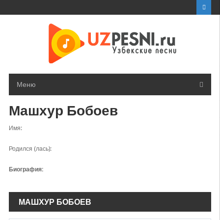
Перейти
к
контенту
Меню
Машхур Бобоев
Имя:
Родился (лась):
Биография:
МАШХУР БОБОЕВ