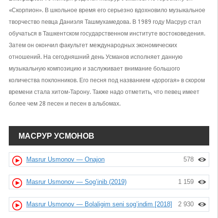
«Скорпион». В школьное время его серьезно вдохновило музыкальное
творчество певца Даниэля Ташмухамедова. В 1989 году Масрур стал
обучаться в Ташкентском государственном институте востоковедения.
Затем он окончил факультет международных экономических
отношений. На сегодняшний день Усманов исполняет данную
музыкальную композицию и заслуживает внимание большого
количества поклонников. Его песня под названием «дорогая» в скором
времени стала хитом-Тарону. Также надо отметить, что певец имеет
более чем 28 песен и песен в альбомах.
МАСРУР УСМОНОВ
Masrur Usmonov — Onajon
578
Masrur Usmonov — Sog’inib (2019)
1 159
Masrur Usmonov — Bolaligim seni sog’indim [2018]
2 930