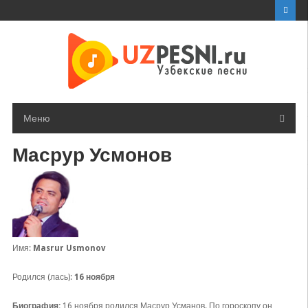
Перейти
к
контенту
Меню
Масрур Усмонов
Имя:
Masrur Usmonov
Родился (лась):
16 ноября
Биография:
16 ноября родился Масрур Усманов. По гороскопу он