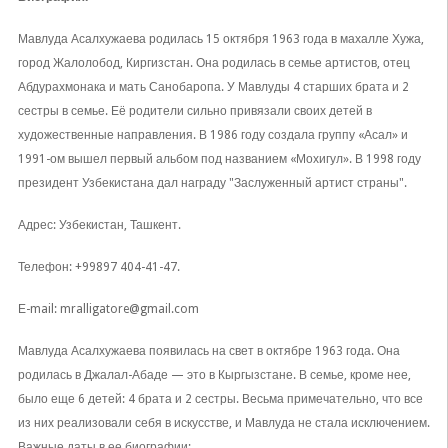
Мавлуда Асалхужаева родилась 15 октября 1963 года в махалле Хужа,
город Жалолобод, Киргизстан. Она родилась в семье артистов, отец
Абдурахмонака и мать Санобаропа. У Мавлуды 4 старших брата и 2
сестры в семье. Её родители сильно привязали своих детей в
художественные направления. В 1986 году создала группу «Асал» и
1991-ом вышел первый альбом под названием «Мохигул». В 1998 году
президент Узбекистана дал награду "Заслуженный артист страны".
Адрес: Узбекистан, Ташкент.
Телефон: +99897 404-41-47.
Е-mail: mralligatore@gmail.com
Мавлуда Асалхужаева появилась на свет в октябре 1963 года. Она
родилась в Джалал-Абаде — это в Кыргызстане. В семье, кроме нее,
было еще 6 детей: 4 брата и 2 сестры. Весьма примечательно, что все
из них реализовали себя в искусстве, и Мавлуда не стала исключением.
Важные даты в ее биографии: