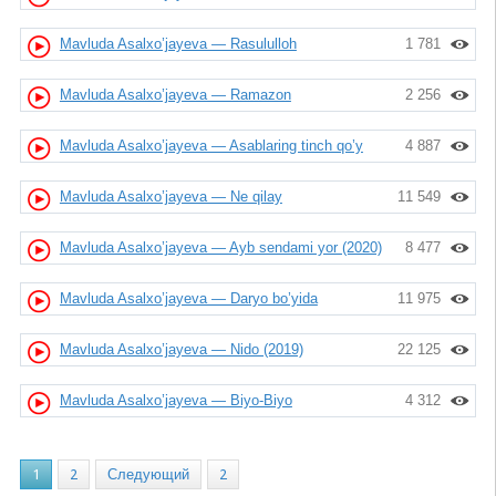
Mavluda Asalxo’jayeva — Rasululloh
1 781
Mavluda Asalxo’jayeva — Ramazon
2 256
Mavluda Asalxo’jayeva — Asablaring tinch qo’y
4 887
Mavluda Asalxo’jayeva — Ne qilay
11 549
Mavluda Asalxo’jayeva — Ayb sendami yor (2020)
8 477
Mavluda Asalxo’jayeva — Daryo bo’yida
11 975
Mavluda Asalxo’jayeva — Nido (2019)
22 125
Mavluda Asalxo’jayeva — Biyo-Biyo
4 312
1
2
Следующий
2