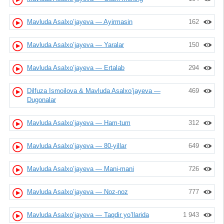
Mavluda Asalxo’jayeva — Ayirmasin
162
Mavluda Asalxo’jayeva — Yaralar
150
Mavluda Asalxo’jayeva — Ertalab
294
Dilfuza Ismoilova & Mavluda Asalxo’jayeva —
469
Dugonalar
Mavluda Asalxo’jayeva — Ham-tum
312
Mavluda Asalxo’jayeva — 80-yillar
649
Mavluda Asalxo’jayeva — Mani-mani
726
Mavluda Asalxo’jayeva — Noz-noz
777
Mavluda Asalxo’jayeva — Taqdir yo’llarida
1 943