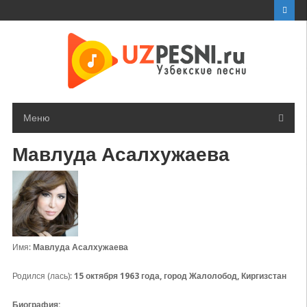
Перейти
к
контенту
Меню
Мавлуда Асалхужаева
Имя:
Мавлуда Асалхужаева
Родился (лась):
15 октября 1963 года, город Жалолобод, Киргизстан
Биография: