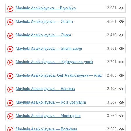
Mavluda Asalxojayeva — Biyo-biyo
2 981
Mavluda Asalxo’jayeva — Qirolim
4 361
Mavluda Asalxo’jayeva — Onam
2 416
Mavluda Asalxo’jayeva — Shumi sevgi
3 551
Mavluda Asalxo’jayeva — Yig’layverma yurak
2 791
Mavluda Asalxo’jayeva, Guli Asalxo’jayeva — Araz
2 465
Mavluda Asalxo’jayeva — Bas-bas
2 495
Mavluda Asalxo’jayeva — Ko’z yoshlarim
3 287
Mavluda Asalxo’jayeva — Alaming bor
3 764
Mavluda Asalxo’jayeva — Bora-bora
2 553