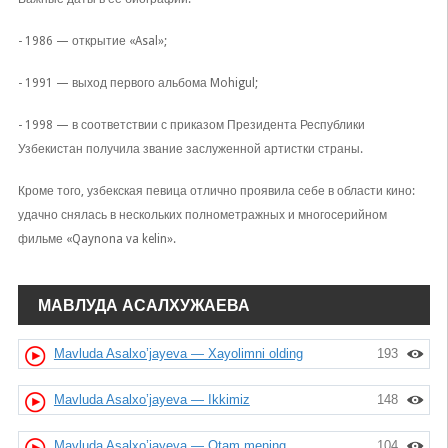
- 1986 — открытие «Asal»;
- 1991 — выход первого альбома Mohigul;
- 1998 — в соответствии с приказом Президента Республики
Узбекистан получила звание заслуженной артистки страны.
Кроме того, узбекская певица отлично проявила себе в области кино:
удачно снялась в нескольких полнометражных и многосерийном
фильме «Qaynona va kelin».
МАВЛУДА АСАЛХУЖАЕВА
Mavluda Asalxo’jayeva — Xayolimni olding
193
Mavluda Asalxo’jayeva — Ikkimiz
148
Mavluda Asalxo’jayeva — Otam mening
104