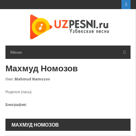
Перейти
к
контенту
Меню
Махмуд Номозов
Имя:
Mahmud Namozov
Родился (лась):
Биография:
МАХМУД НОМОЗОВ