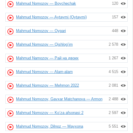
Mahmud Nomozov — Boychechak
120
Mahmud Nomozov — Aytaymi (Oytaymi)
157
Mahmud Nomozov — Oypari
448
Mahmud Nomozov — Qishlog’im
2 578
Mahmud Namozov — Рай на двоих
1 267
Mahmud Nomozov — Alam-alam
4 515
Mahmud Nomozov — Mehmon 2022
2 081
Mahmud Nomozov, Gavxar Matchanova — Armon
2 488
Mahmud Nomozov — Ko’za afsonasi 2
2 597
Mahmud Nomozov, Dilnoz — Mayxona
5 551