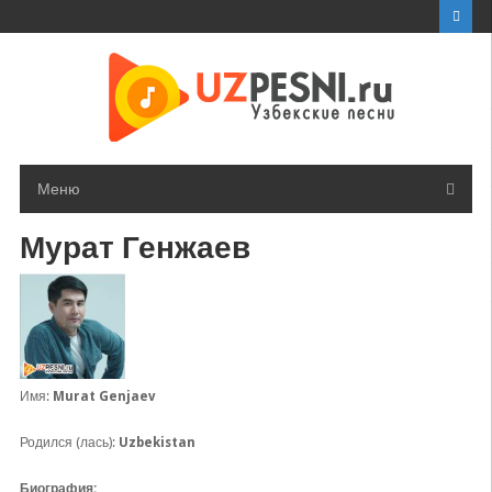
Перейти
к
контенту
Меню
Мурат Генжаев
Имя:
Murat Genjaev
Родился (лась):
Uzbekistan
Биография: