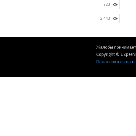
723
2 443
Жалобы принимаетс
Copyright © UZpesni
Пожаловаться на на