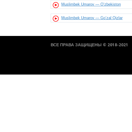
Muslimbek Umarov — O’zbekiston
Muslimbek Umarov — Go’zal Qizlar
ВСЕ ПРАВА ЗАЩИЩЕНЫ © 2018-2021