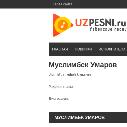
Перейти
Карта сайта
к
контенту
ГЛАВНАЯ
НОВИНКИ
ИСПОЛНИТЕЛИ
Муслимбек Умаров
Имя:
Muslimbek Umarov
Родился (лась):
Биография:
МУСЛИМБЕК УМАРОВ