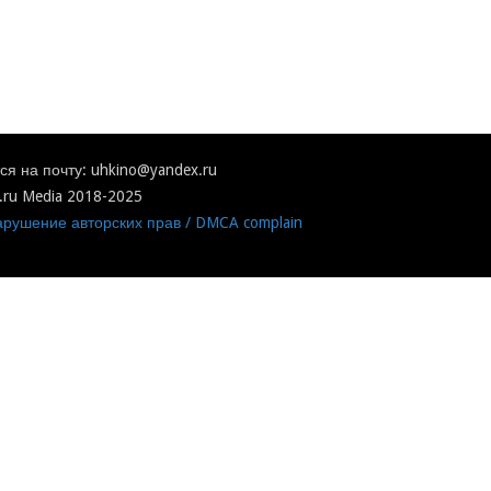
я на почту: uhkino@yandex.ru
.ru Media 2018-2025
рушение авторских прав / DMCA complain