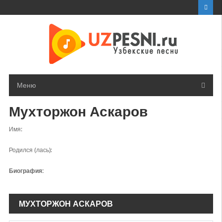
Перейти
к
контенту
Меню
Мухторжон Аскаров
Имя:
Родился (лась):
Биография:
МУХТОРЖОН АСКАРОВ