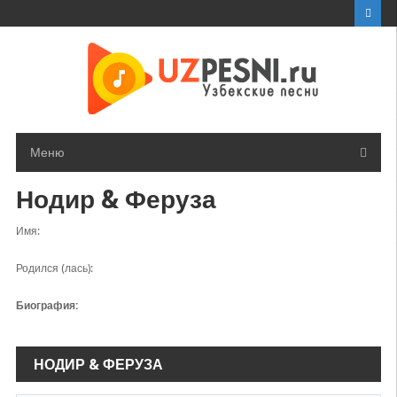
Перейти
к
контенту
Меню
Нодир & Феруза
Имя:
Родился (лась):
Биография:
НОДИР & ФЕРУЗА