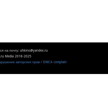
я на почту: uhkino@yandex.ru
.ru Media 2018-2025
рушение авторских прав / DMCA complain