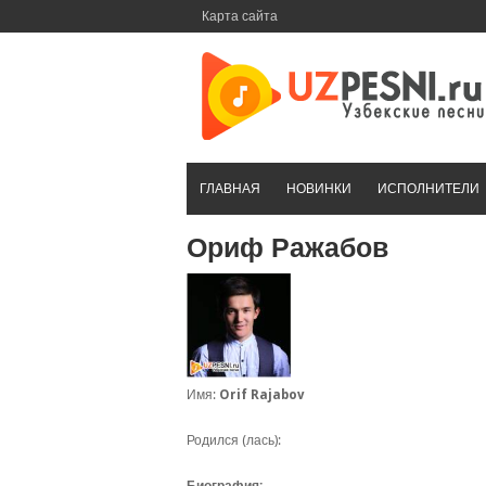
Перейти
Карта сайта
к
контенту
ГЛАВНАЯ
НОВИНКИ
ИСПОЛНИТЕЛИ
Ориф Ражабов
Имя:
Orif Rajabov
Родился (лась):