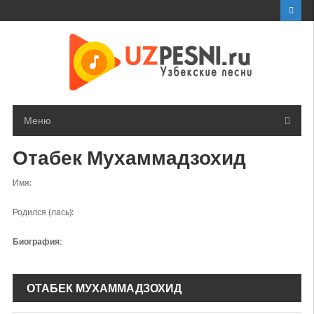
Перейти
к
контенту
Меню
Отабек Мухаммадзохид
Имя:
Родился (лась):
Биография:
ОТАБЕК МУХАММАДЗОХИД