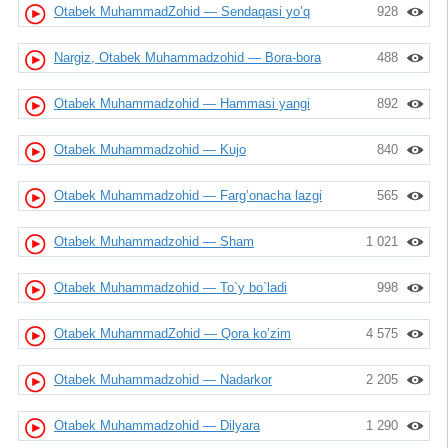
Otabek MuhammadZohid — Sendaqasi yo’q
928
Nargiz, Otabek Muhammadzohid — Bora-bora
488
Otabek Muhammadzohid — Hammasi yangi
892
Otabek Muhammadzohid — Kujo
840
Otabek Muhammadzohid — Farg’onacha lazgi
565
Otabek Muhammadzohid — Sham
1 021
Otabek Muhammadzohid — To`y bo`ladi
998
Otabek MuhammadZohid — Qora ko’zim
4 575
Otabek Muhammadzohid — Nadarkor
2 205
Otabek Muhammadzohid — Dilyara
1 290