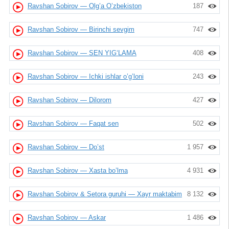
Ravshan Sobirov — Olg’a O’zbekiston
187
Ravshan Sobirov — Birinchi sevgim
747
Ravshan Sobirov — SEN YIG‘LAMA
408
Ravshan Sobirov — Ichki ishlar o’g’loni
243
Ravshan Sobirov — Dilorom
427
Ravshan Sobirov — Faqat sen
502
Ravshan Sobirov — Do’st
1 957
Ravshan Sobirov — Xasta bo’lma
4 931
Ravshan Sobirov & Setora guruhi — Xayr maktabim
8 132
Ravshan Sobirov — Askar
1 486