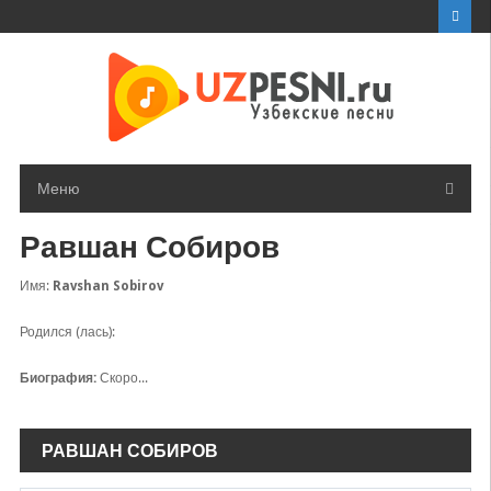
Перейти
к
контенту
Меню
Равшан Собиров
Имя:
Ravshan Sobirov
Родился (лась):
Биография:
Скоро...
РАВШАН СОБИРОВ