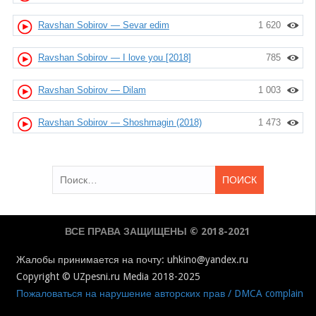
Ravshan Sobirov — Sevar edim
1 620
Ravshan Sobirov — I love you [2018]
785
Ravshan Sobirov — Dilam
1 003
Ravshan Sobirov — Shoshmagin (2018)
1 473
Найти:
ВСЕ ПРАВА ЗАЩИЩЕНЫ © 2018-2021
Жалобы принимается на почту: uhkino@yandex.ru
Copyright © UZpesni.ru Media 2018-2025
Пожаловаться на нарушение авторских прав / DMCA complain