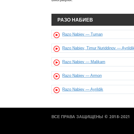
Биография:
РАЗО НАБИЕВ
Razo Nabiev — Tuman
Razo Nabiev, Timur Nuriddinov — Ayrildi
Razo Nabiev — Malikam
Razo Nabiev — Armon
Razo Nabiev — Ayrildik
ВСЕ ПРАВА ЗАЩИЩЕНЫ © 2018-2021