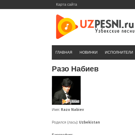
Перейти
Карта сайта
к
контенту
ГЛАВНАЯ
НОВИНКИ
ИСПОЛНИТЕЛИ
Разо Набиев
Имя:
Razo Nabiev
Родился (лась):
Uzbekistan