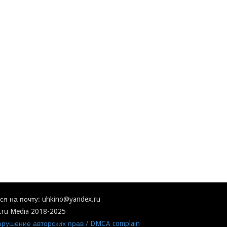
я на почту: uhkino@yandex.ru
.ru Media 2018-2025
рушение авторских прав / DMCA complain