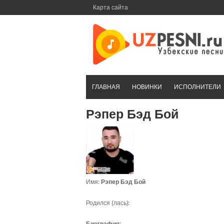
Перейти
Карта сайта
к
контенту
ГЛАВНАЯ
НОВИНКИ
ИСПОЛНИТЕЛИ
Рэпер Бэд Бой
Имя:
Рэпер Бэд Бой
Родился (лась):