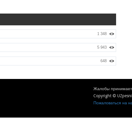
1 348
5 943
648
Жалобы принимаетс
Copyright © UZpesni
Пожаловаться на на