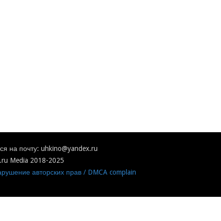
я на почту: uhkino@yandex.ru
.ru Media 2018-2025
рушение авторских прав / DMCA complain