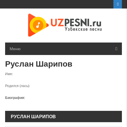
Перейти
к
контенту
Меню
Руслан Шарипов
Имя:
Родился (лась):
Биография:
РУСЛАН ШАРИПОВ