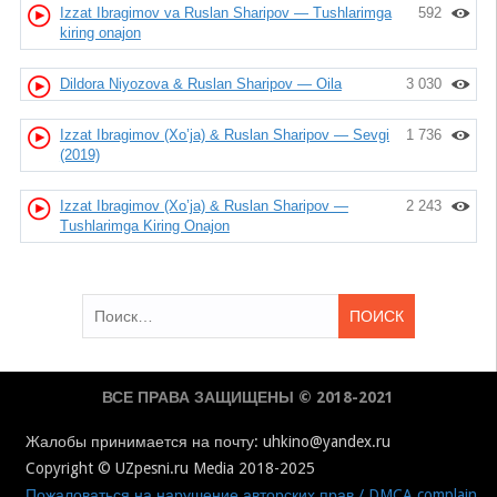
Izzat Ibragimov va Ruslan Sharipov — Tushlarimga
592
kiring onajon
Dildora Niyozova & Ruslan Sharipov — Oila
3 030
Izzat Ibragimov (Xo’ja) & Ruslan Sharipov — Sevgi
1 736
(2019)
Izzat Ibragimov (Xo’ja) & Ruslan Sharipov —
2 243
Tushlarimga Kiring Onajon
Найти:
ВСЕ ПРАВА ЗАЩИЩЕНЫ © 2018-2021
Жалобы принимается на почту: uhkino@yandex.ru
Copyright © UZpesni.ru Media 2018-2025
Пожаловаться на нарушение авторских прав / DMCA complain