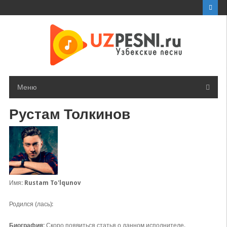
Перейти
к
контенту
Меню
Рустам Толкинов
Имя:
Rustam To'lqunov
Родился (лась):
Биография:
Скоро появиться статья о данном исполнителе.