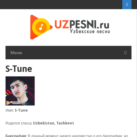
Перейти
к
контенту
Меню
S-Tune
Имя:
S-Tune
Родился (лась):
Uzbekistan, Tashkent
Биография:
В данный момент ничего неизвестно о его биографии, но