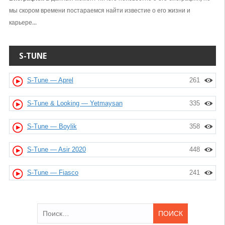
мы скором времени постараемся найти известие о его жизни и
карьере...
S-TUNE
S-Tune — Aprel
261
S-Tune & Looking — Yetmaysan
335
S-Tune — Boylik
358
S-Tune — Asir 2020
448
S-Tune — Fiasco
241
Найти: