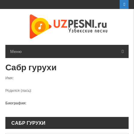
Перейти
к
контенту
Меню
Сабр гурухи
Имя:
Родился (лась):
Биография:
САБР ГУРУХИ