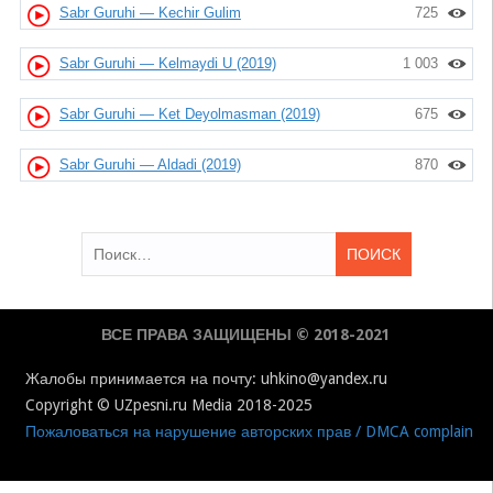
Sabr Guruhi — Kechir Gulim
725
Sabr Guruhi — Kelmaydi U (2019)
1 003
Sabr Guruhi — Ket Deyolmasman (2019)
675
Sabr Guruhi — Aldadi (2019)
870
Найти:
ВСЕ ПРАВА ЗАЩИЩЕНЫ © 2018-2021
Жалобы принимается на почту: uhkino@yandex.ru
Copyright © UZpesni.ru Media 2018-2025
Пожаловаться на нарушение авторских прав / DMCA complain